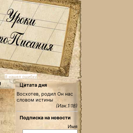
Я нашел ошибку
ы
Цитата дня
Восхотев, родил Он нас
словом истины
(Иак.1:18)
Подписка на новости
Имя