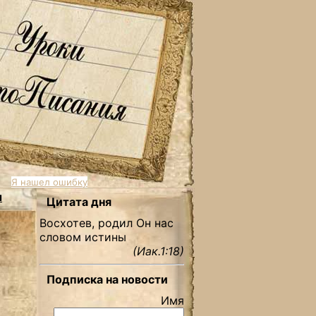
Я нашел ошибку
ы
Цитата дня
Восхотев, родил Он нас
словом истины
(Иак.1:18)
Подписка на новости
Имя