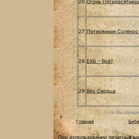
26
Огонь Пятидесятниц
27
Потерянная Солёнос
28
ЕХБ – Всё?
29
Вес Cердца
Если Вы обнару
Главная
Библ
При использовании печатных мат