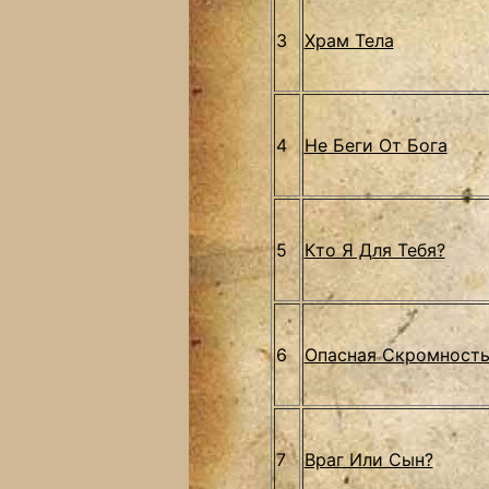
3
Храм Тела
4
Не Беги От Бога
5
Кто Я Для Тебя?
6
Опасная Скромност
7
Враг Или Сын?