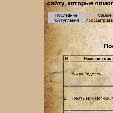
сайту, которые помо
Последние
Самые
поступления
просматрив
По
N
Название про
1
Чужая Радость
2
Понять Или Погибну