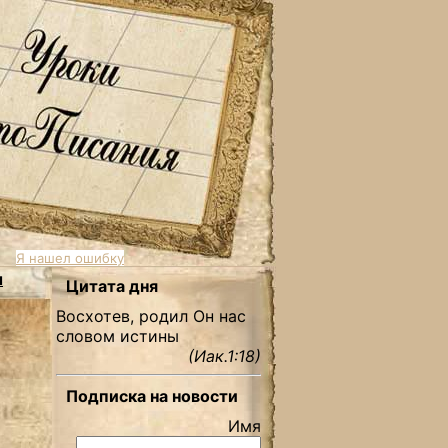
Я нашел ошибку
ы
Цитата дня
Восхотев, родил Он нас
словом истины
(Иак.1:18)
Подписка на новости
Имя