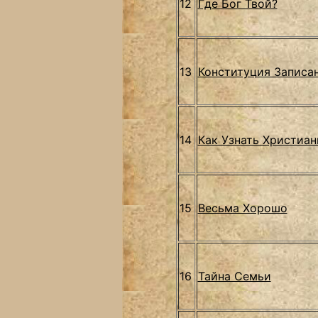
12
Где Бог Твой?
13
Конституция Записа
14
Как Узнать Христиан
15
Весьма Хорошо
16
Тайна Семьи