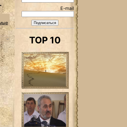
.
E-mail
мые
TOP 10