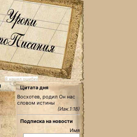
Я нашел ошибку
ы
Цитата дня
Восхотев, родил Он нас
словом истины
(Иак.1:18)
Подписка на новости
Имя