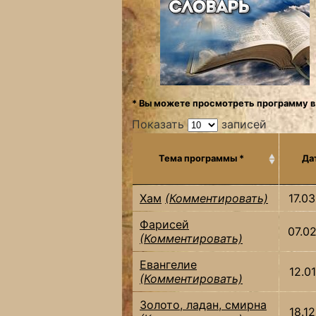
* Вы можете просмотреть программу в
Показать
записей
Тема программы *
Да
Хам
(Комментировать)
17.0
Фарисей
07.0
(Комментировать)
Евангелие
12.0
(Комментировать)
Золото, ладан, смирна
18.1