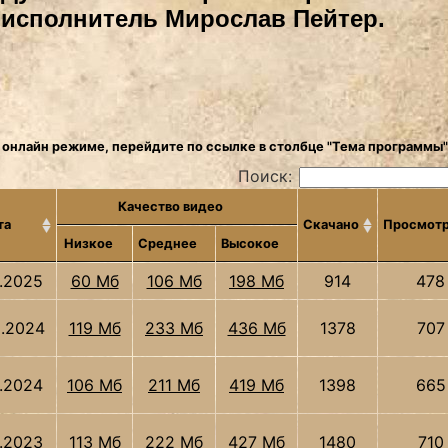
исполнитель Мирослав Пейтер.
 онлайн режиме, перейдите по ссылке в столбце "Тема программы"
Поиск:
Качество видео
та
Скачано
Просмот
Низкое
Среднее
Высокое
3.2025
60 Мб
106 Мб
198 Мб
914
478
2.2024
119 Мб
233 Мб
436 Мб
1378
707
1.2024
106 Мб
211 Мб
419 Мб
1398
665
2.2023
113 Мб
222 Мб
427 Мб
1480
710