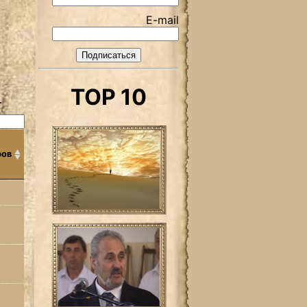
E-mail
TOP 10
.
ров