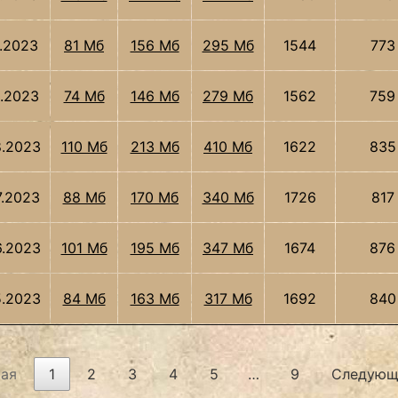
0.2023
81 Мб
156 Мб
295 Мб
1544
773
9.2023
74 Мб
146 Мб
279 Мб
1562
759
8.2023
110 Мб
213 Мб
410 Мб
1622
835
7.2023
88 Мб
170 Мб
340 Мб
1726
817
6.2023
101 Мб
195 Мб
347 Мб
1674
876
5.2023
84 Мб
163 Мб
317 Мб
1692
840
ая
1
2
3
4
5
…
9
Следующ