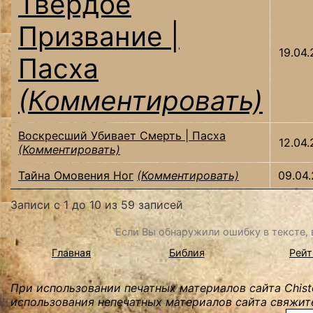
Твёрдое
Призвание |
19.04
Пасха
(Комментировать)
Воскресший Убивает Смерть | Пасха
12.04
(Комментировать)
Тайна Омовения Ног
(Комментировать)
09.04
Записи с 1 до 10 из 59 записей
Если Вы обнаружили ошибку в тексте, в
Главная
Библия
Рейт
При использовании печатных материалов сайта Chist
использования непечатных материалов сайта свяжите