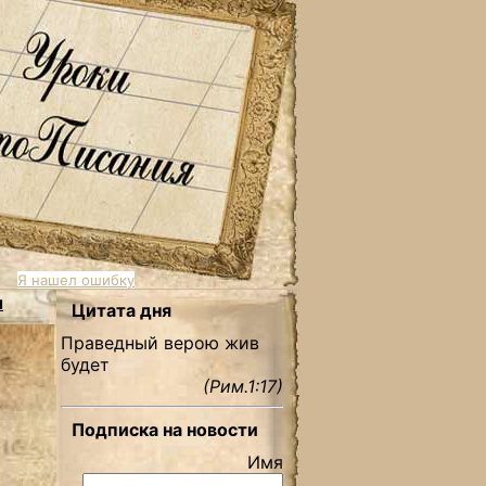
Я нашел ошибку
ы
Цитата дня
Праведный верою жив
будет
(Рим.1:17)
Подписка на новости
Имя