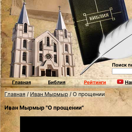
Поиск п
Главная
Библия
Рейтинги
На
Главная
/
Иван Мырмыр
/
О прощении
Иван Мырмыр "О прощении"