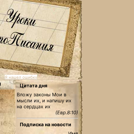
Я нашел ошибку
ы
Цитата дня
Вложу законы Мои в
мысли их, и напишу их
на сердцах их
(Евр.8:10)
Подписка на новости
Имя