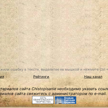
жили ошибку в тексте, выделитее ее мышкой и нажмите Ctrl + 
ия
Рейтинги
Наш канал
ериалов сайта Chistopisanie необходимо указать ссыл
риалов сайта свяжитесь с администратором по e-mail.