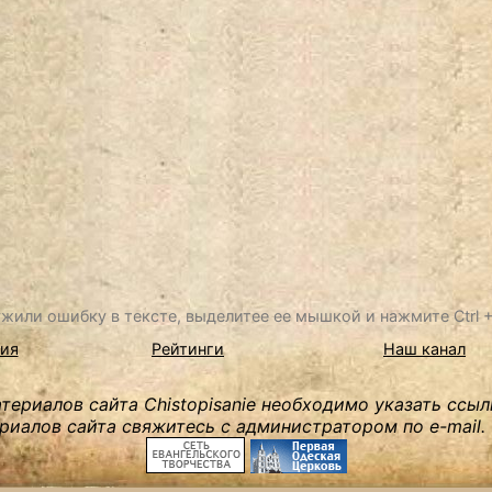
жили ошибку в тексте, выделитее ее мышкой и нажмите Ctrl + 
ия
Рейтинги
Наш канал
ериалов сайта Chistopisanie необходимо указать ссыл
риалов сайта свяжитесь с администратором по e-mail.