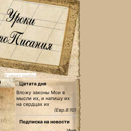
Я нашел ошибку
ы
Цитата дня
Вложу законы Мои в
мысли их, и напишу их
на сердцах их
(Евр.8:10)
Подписка на новости
Имя