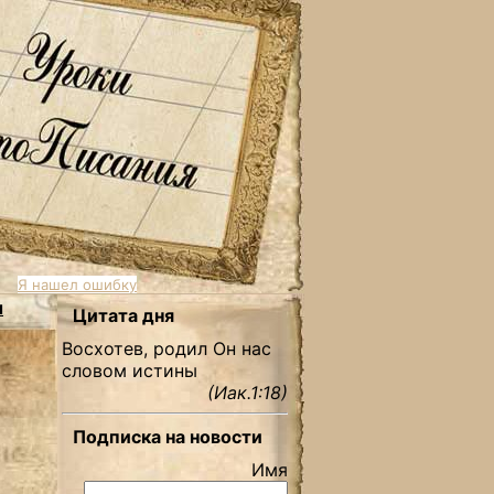
Я нашел ошибку
ы
Цитата дня
Восхотев, родил Он нас
словом истины
(Иак.1:18)
Подписка на новости
Имя