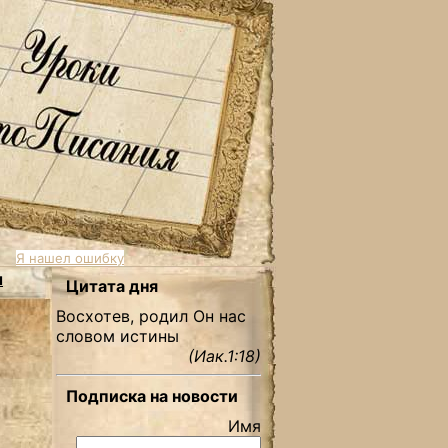
Я нашел ошибку
ы
Цитата дня
Восхотев, родил Он нас
словом истины
(Иак.1:18)
Подписка на новости
Имя