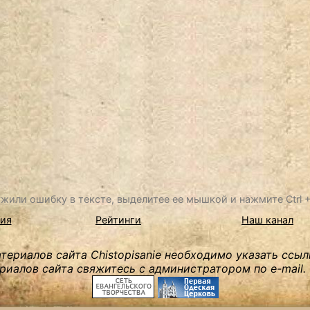
жили ошибку в тексте, выделитее ее мышкой и нажмите Ctrl + 
ия
Рейтинги
Наш канал
ериалов сайта Chistopisanie необходимо указать ссыл
риалов сайта свяжитесь с администратором по e-mail.