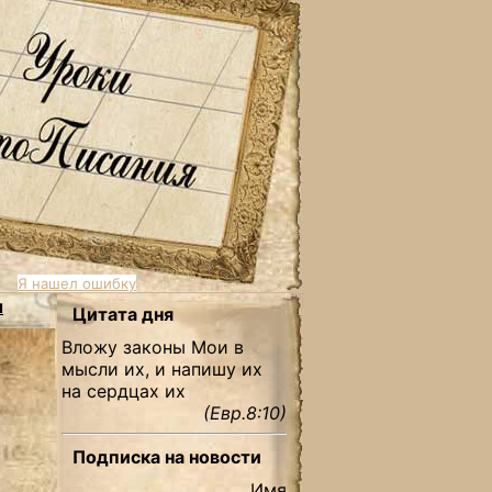
Я нашел ошибку
ы
Цитата дня
Вложу законы Мои в
мысли их, и напишу их
на сердцах их
(Евр.8:10)
Подписка на новости
Имя