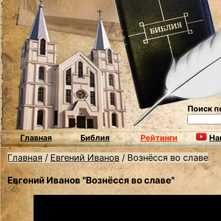
Поиск п
Главная
Библия
Рейтинги
На
Главная
/
Евгений Иванов
/
Вознёсся во славе
Евгений Иванов "Вознёсся во славе"