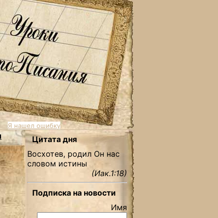
Я нашел ошибку
ы
Цитата дня
Восхотев, родил Он нас
словом истины
(Иак.1:18)
Подписка на новости
Имя