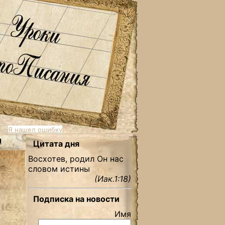
Я нашел ошибку
ы
Цитата дня
Восхотев, родил Он нас
словом истины
(Иак.1:18)
Подписка на новости
Имя