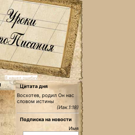
Я нашел ошибку
ы
Цитата дня
Восхотев, родил Он нас
словом истины
(Иак.1:18)
Подписка на новости
Имя