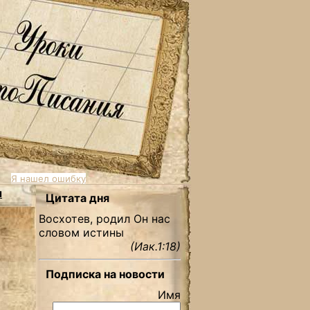
Я нашел ошибку
ы
Цитата дня
Восхотев, родил Он нас
словом истины
(Иак.1:18)
Подписка на новости
Имя