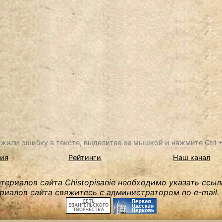
жили ошибку в тексте, выделитее ее мышкой и нажмите Ctrl + 
ия
Рейтинги
Наш канал
ериалов сайта Chistopisanie необходимо указать ссыл
риалов сайта свяжитесь с администратором по e-mail.