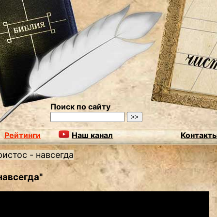
Поиск по сайту
Рейтинги
Наш канал
Контакт
ристос - навсегда
навсегда"