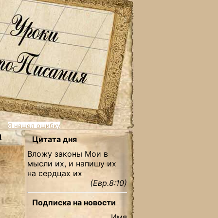
Я нашел ошибку
ы
Цитата дня
Вложу законы Мои в
мысли их, и напишу их
на сердцах их
(Евр.8:10)
Подписка на новости
Имя