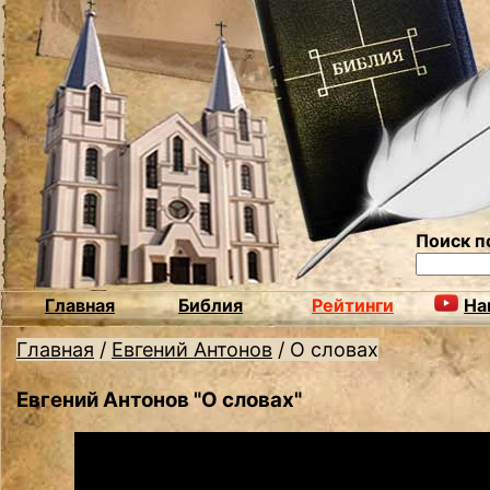
Поиск п
Главная
Библия
Рейтинги
На
Главная
/
Евгений Антонов
/
О словах
Евгений Антонов "О словах"