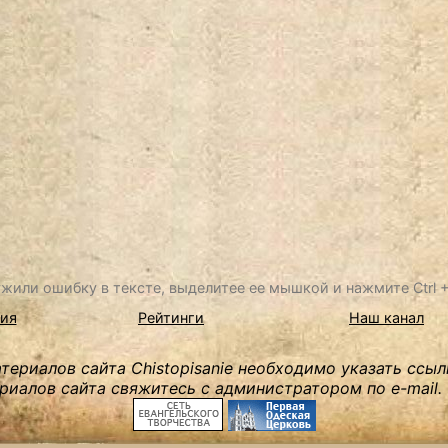
жили ошибку в тексте, выделитее ее мышкой и нажмите Ctrl + 
ия
Рейтинги
Наш канал
ериалов сайта Chistopisanie необходимо указать ссыл
риалов сайта свяжитесь с администратором по e-mail.