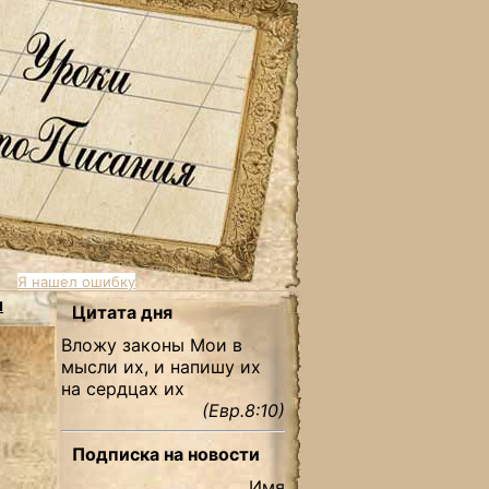
Я нашел ошибку
ы
Цитата дня
Вложу законы Мои в
мысли их, и напишу их
на сердцах их
(Евр.8:10)
Подписка на новости
Имя