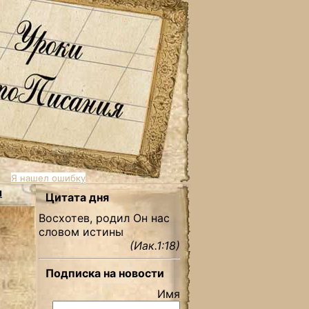
Я нашел ошибку
ы
Цитата дня
Восхотев, родил Он нас
словом истины
(Иак.1:18)
Подписка на новости
Имя