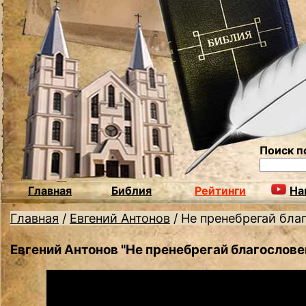
Поиск п
Главная
Библия
Рейтинги
На
Главная
/
Евгений Антонов
/
Не пренебрегай бла
Евгений Антонов "Не пренебрегай благослов