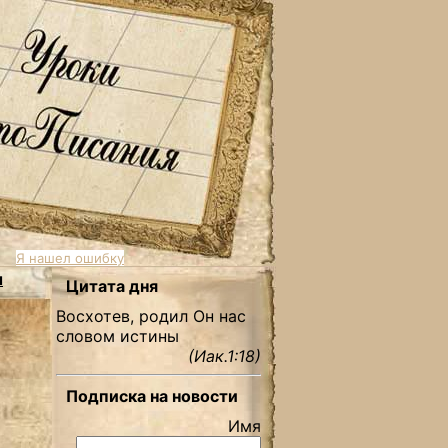
Я нашел ошибку
ы
Цитата дня
Восхотев, родил Он нас
словом истины
(Иак.1:18)
Подписка на новости
Имя