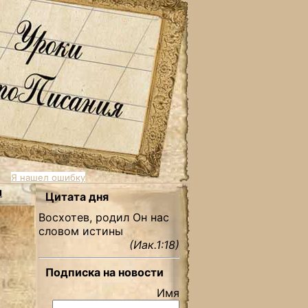
Я нашел ошибку
ы
Цитата дня
Восхотев, родил Он нас
словом истины
(Иак.1:18)
Подписка на новости
Имя