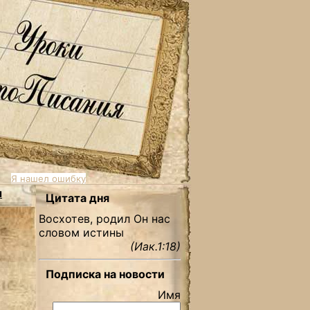
Я нашел ошибку
ы
Цитата дня
Восхотев, родил Он нас
словом истины
(Иак.1:18)
Подписка на новости
Имя