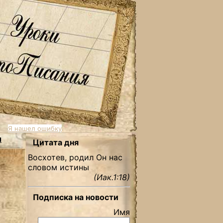
Я нашел ошибку
ы
Цитата дня
Восхотев, родил Он нас
словом истины
(Иак.1:18)
Подписка на новости
Имя