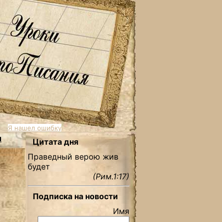
Я нашел ошибку
ы
Цитата дня
Праведный верою жив
будет
(Рим.1:17)
Подписка на новости
Имя