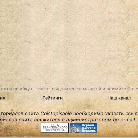
жили ошибку в тексте, выделитее ее мышкой и нажмите Ctrl + 
ия
Рейтинги
Наш канал
ериалов сайта Chistopisanie необходимо указать ссыл
риалов сайта свяжитесь с администратором по e-mail.