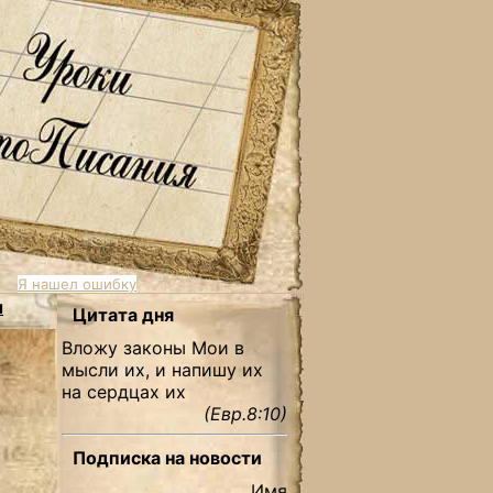
Я нашел ошибку
ы
Цитата дня
Вложу законы Мои в
мысли их, и напишу их
на сердцах их
(Евр.8:10)
Подписка на новости
Имя