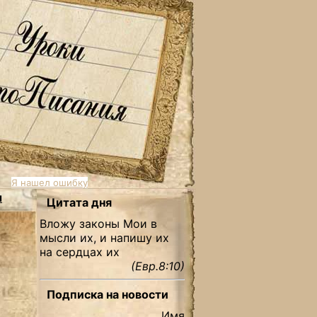
Я нашел ошибку
ы
Цитата дня
Вложу законы Мои в
мысли их, и напишу их
на сердцах их
(Евр.8:10)
Подписка на новости
Имя