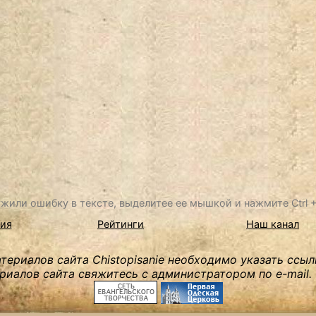
жили ошибку в тексте, выделитее ее мышкой и нажмите Ctrl + 
ия
Рейтинги
Наш канал
ериалов сайта Chistopisanie необходимо указать ссыл
риалов сайта свяжитесь с администратором по e-mail.