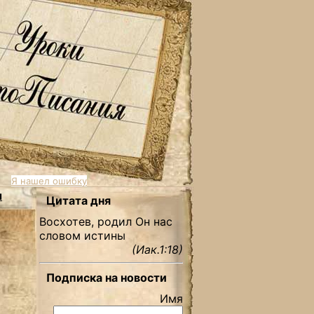
Я нашел ошибку
ы
Цитата дня
Восхотев, родил Он нас
словом истины
(Иак.1:18)
Подписка на новости
Имя