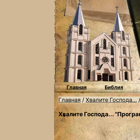
Главная
Библия
Главная
/
Хвалите Господа...
Хвалите Господа... "Прогр