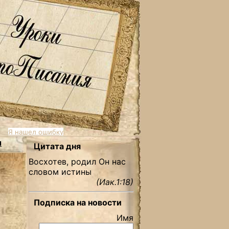
Я нашел ошибку
ы
Цитата дня
Восхотев, родил Он нас
словом истины
(Иак.1:18)
Подписка на новости
Имя