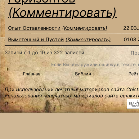
(Комментировать)
Опыт Оставленности
(Комментировать)
22.03
Выметенный и Пустой
(Комментировать)
01.03
Записи с 1 до 10 из 322 записей
Пр
Если Вы обнаружили ошибку в тексте, в
Главная
Библия
Рейт
При использовании печатных материалов сайта Chist
использования непечатных материалов сайта свяжите