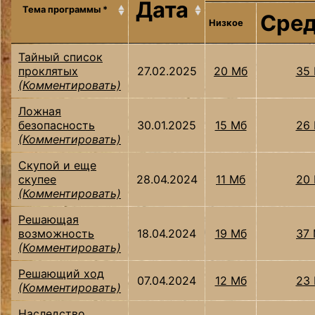
Дата
Тема программы *
Сред
Низкое
Тайный список
проклятых
27.02.2025
20 Мб
35
(Комментировать)
Ложная
безопасность
30.01.2025
15 Мб
26
(Комментировать)
Скупой и еще
скупее
28.04.2024
11 Мб
20
(Комментировать)
Решающая
возможность
18.04.2024
19 Мб
37
(Комментировать)
Решающий ход
07.04.2024
12 Мб
23
(Комментировать)
Наследство