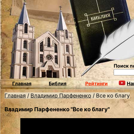
Поиск п
Главная
Библия
Рейтинги
На
Главная
/
Владимир Парфененко
/
Все ко благу
Владимир Парфененко "Все ко благу"