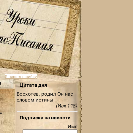
Я нашел ошибку
ы
Цитата дня
Восхотев, родил Он нас
словом истины
(Иак.1:18)
"
Подписка на новости
Имя