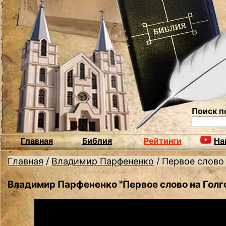
Поиск п
Главная
Библия
Рейтинги
На
Главная
/
Владимир Парфененко
/
Первое слово 
Владимир Парфененко "Первое слово на Голг