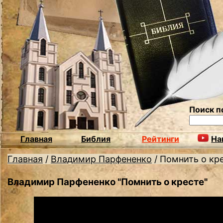
Поиск п
Главная
Библия
Рейтинги
На
Главная
/
Владимир Парфененко
/
Помнить о кр
Владимир Парфененко "Помнить о кресте"