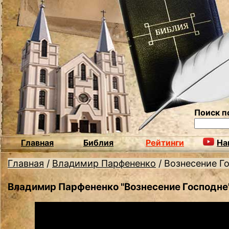
Поиск п
Главная
Библия
Рейтинги
На
Главная
/
Владимир Парфененко
/
Вознесение Г
Владимир Парфененко "Вознесение Господне