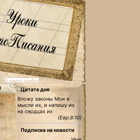
Я нашел ошибку
ы
Цитата дня
Вложу законы Мои в
мысли их, и напишу их
на сердцах их
(Евр.8:10)
Подписка на новости
Имя