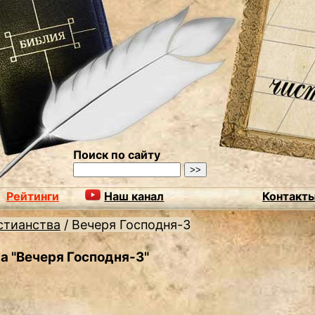
Поиск по сайту
Рейтинги
Наш канал
Контакт
стианства
/
Вечеря Господня-3
а "Вечеря Господня-3"