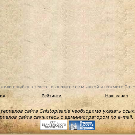
жили ошибку в тексте, выделитее ее мышкой и нажмите Ctrl + 
ия
Рейтинги
Наш канал
ериалов сайта Chistopisanie необходимо указать ссыл
риалов сайта свяжитесь с администратором по e-mail.