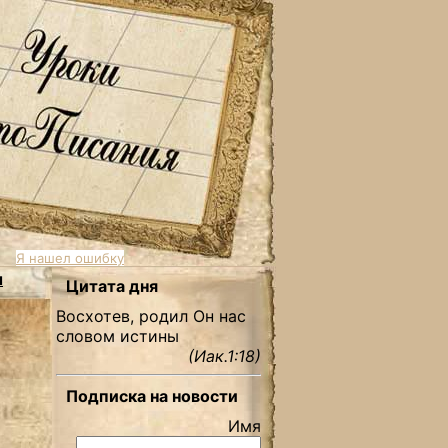
Я нашел ошибку
ы
Цитата дня
Восхотев, родил Он нас
словом истины
(Иак.1:18)
Подписка на новости
Имя