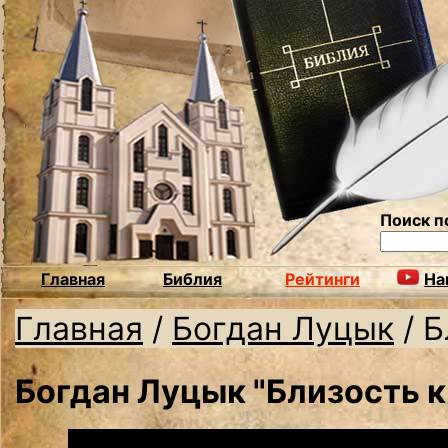
Поиск п
Главная
Библия
Рейтинги
На
Главная
/
Богдан Луцык
/
Б
Богдан Луцык "Близость к