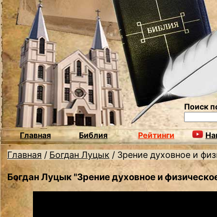
Поиск п
Главная
Библия
Рейтинги
На
Главная
/
Богдан Луцык
/
Зрение духовное и фи
Богдан Луцык "Зрение духовное и физическо