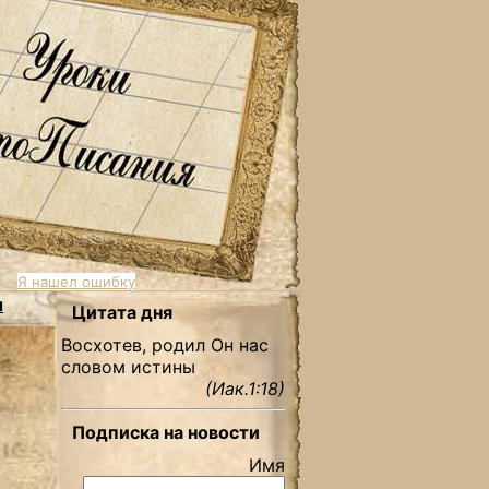
Я нашел ошибку
ы
Цитата дня
Восхотев, родил Он нас
словом истины
(Иак.1:18)
Подписка на новости
Имя