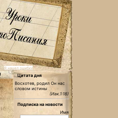
Я нашел ошибку
ы
Цитата дня
Восхотев, родил Он нас
словом истины
(Иак.1:18)
Подписка на новости
Имя