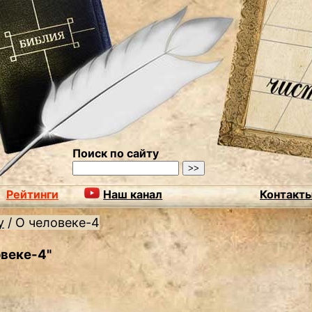
Поиск по сайту
Рейтинги
Наш канал
Контакт
у
/
О человеке-4
овеке-4"