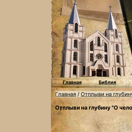
Главная
Библия
Главная
/
Отплыви на глубин
Отплыви на глубину "О чел