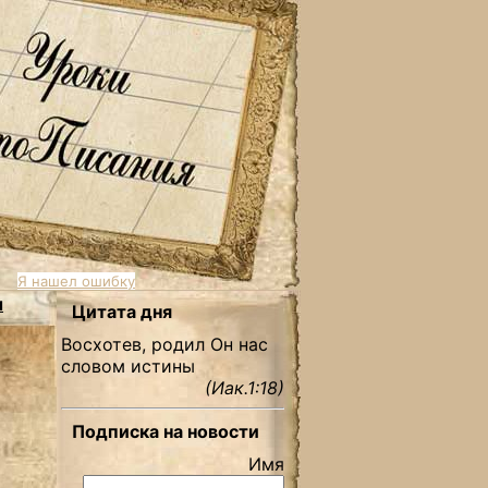
Я нашел ошибку
ы
Цитата дня
Восхотев, родил Он нас
словом истины
(Иак.1:18)
Подписка на новости
Имя