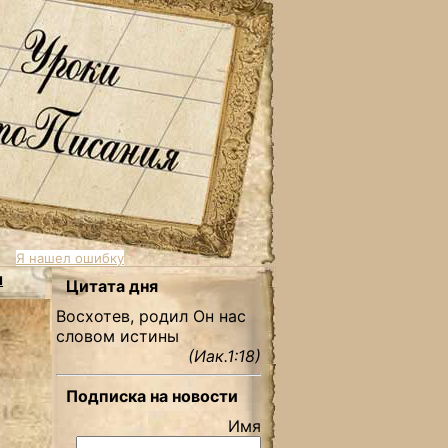
Я нашел ошибку
ы
Цитата дня
Восхотев, родил Он нас
словом истины
(Иак.1:18)
Подписка на новости
Имя