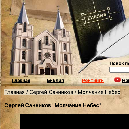
Поиск п
Главная
Библия
Рейтинги
На
Главная
/
Сергей Санников
/
Молчание Небес
Сергей Санников "Молчание Небес"