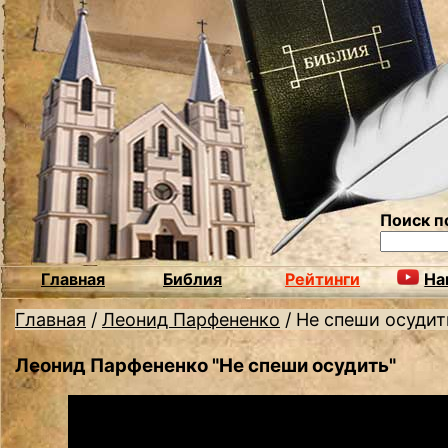
Поиск п
Главная
Библия
Рейтинги
На
Главная
/
Леонид Парфененко
/
Не спеши осудит
Леонид Парфененко "Не спеши осудить"