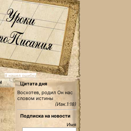
Я нашел ошибку
ы
Цитата дня
Восхотев, родил Он нас
словом истины
(Иак.1:18)
Подписка на новости
Имя