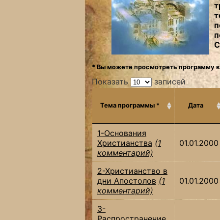
т
т
п
п
С
* Вы можете просмотреть программу в
Показать
записей
Тема программы *
Дата
1-Основания
Христианства
(1
01.01.2000
комментарий)
2-Христианство в
дни Апостолов
(1
01.01.2000
комментарий)
3-
Распространение