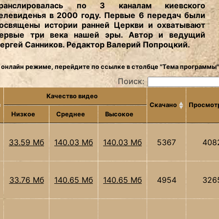
ранслировалась по 3 каналам киевского
елевиденья в 2000 году. Первые 6 передач были
освящены истории ранней Церкви и охватывают
ервые три века нашей эры. Автор и ведущий
ергей Санников. Редактор Валерий Попроцкий.
 онлайн режиме, перейдите по ссылке в столбце "Тема программы"
Поиск:
Качество видео
Скачано
Просмот
Низкое
Среднее
Высокое
33.59 Мб
140.03 Мб
140.03 Мб
5367
408
33.76 Мб
140.65 Мб
140.65 Мб
4954
326