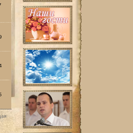
7
9
4
5
щая