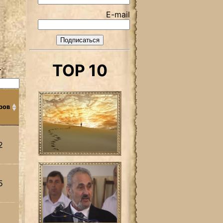
E-mail
TOP 10
.
ров
2
5