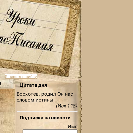
Я нашел ошибку
ы
Цитата дня
Восхотев, родил Он нас
словом истины
(Иак.1:18)
Подписка на новости
Имя