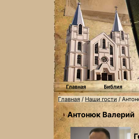
Главная
Библия
Главная
/
Наши гости
/
Антон
Антонюк Валерий
Г