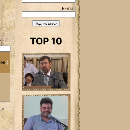
E-mail
TOP 10
.
ров
5
ая