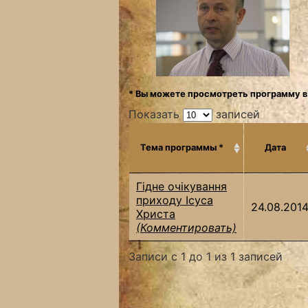
* Вы можете просмотреть программу в
Показать
записей
Тема программы *
Дата
Гідне очікування
приходу Ісуса
24.08.201
Христа
(Комментировать)
Записи с 1 до 1 из 1 записей