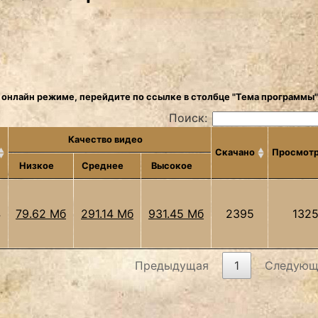
 онлайн режиме, перейдите по ссылке в столбце "Тема программы"
Поиск:
Качество видео
Скачано
Просмот
Низкое
Среднее
Высокое
4
79.62 Мб
291.14 Мб
931.45 Мб
2395
132
Предыдущая
1
Следующ